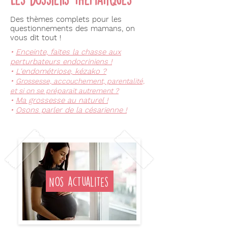
Des thèmes complets pour les
questionnements des mamans, on
vous dit tout !
•
Enceinte, faites la chasse aux
perturbateurs endocriniens !
•
L'endométriose, kézako ?
•
Grossesse, accouchement, parentalité,
et si on se préparait autrement ?
•
Ma grossesse au naturel !
•
Osons parler de la césarienne !
Nos actualités