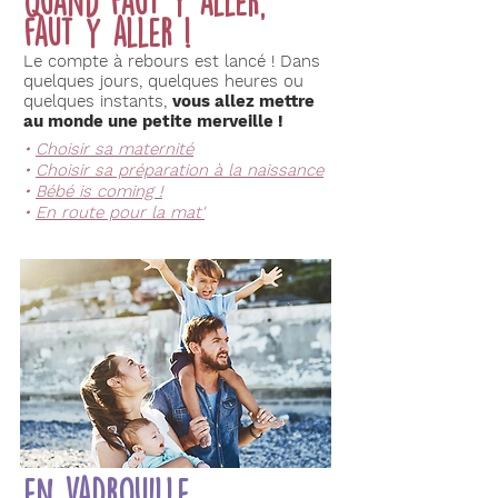
quand faut y aller,
faut y aller !
Le compte à rebours est lancé ! Dans
quelques jours, quelques heures ou
quelques instants,
vous allez mettre
au monde une petite merveille !
•
Choisir sa maternité
•
Choisir sa préparation à la naissance
•
Bébé is coming !
•
En route pour la mat'
en vadrouille...