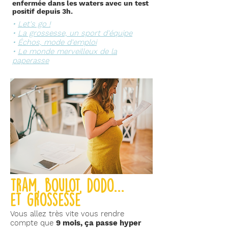
enfermée dans les waters avec un test
positif depuis 3h.
•
Let's go !
•
La grossesse, un sport d'équipe
•
Échos, mode d'emploi
•
Le monde merveilleux de la
paperasse
tram, boulot, dodo...
et grossesse
Vous allez très vite vous rendre
compte que
9 mois, ça passe hyper