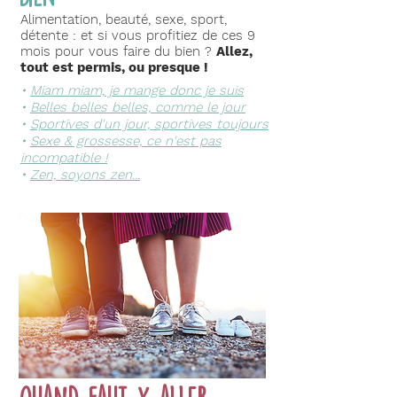
Alimentation, beauté, sexe, sport,
détente : et si vous profitiez de ces 9
mois pour vous faire du bien ?
Allez,
tout est permis, ou presque !
•
Miam miam, je mange donc je suis
•
Belles belles belles, comme le jour
•
Sportives d'un jour, sportives toujours
•
Sexe & grossesse, ce n'est pas
incompatible !
•
Zen, soyons zen...