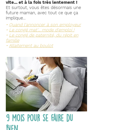
vite... et à la fois très lentement !
Et surtout, vous êtes désormais une
future maman, avec tout ce que ça
implique...
•
Quand l'annoncer à son employeur
•
Le congé mat'... mode d'emploi !
•
Le congé de paternité, du répit en
famille
•
Allaitement au boulot
9 mois pour se faire du
bien