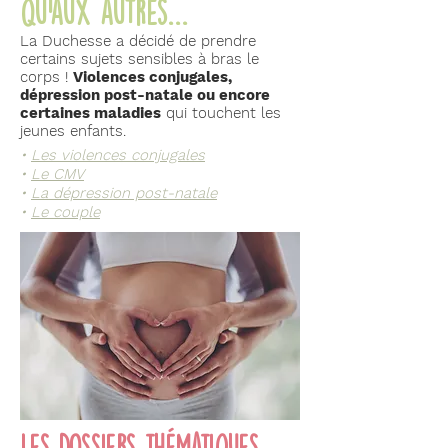
qu'aux autres...
La Duchesse a décidé de prendre
certains sujets sensibles à bras le
corps !
Violences conjugales,
dépression post-natale ou encore
certaines maladies
qui touchent les
jeunes enfants.
•
Les violences conjugales
•
Le CMV
•
La dépression post-natale
•
Le couple
Les dossiers thématiques