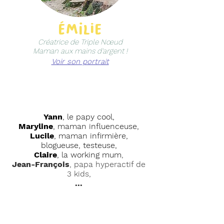
émilie
Créatrice de Triple Nœud
Maman aux mains d'argent !
Voir son portrait
mais aussi...
Yann
, le papy cool,
Maryline
, maman influenceuse,
Lucile
, maman infirmière,
blogueuse, testeuse,
Claire
, la working mum
,
Jean-François
, papa hyperactif de
3 kids,
...
retrouvez leurs
portraits dans