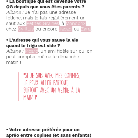
• La boutique qui est devenue votre
QG depuis que vous êtes parents ?
Albane
:
Je n'ai pas une adresse
fétiche, mais je fais régulièrement un
saut aux
Petites Graines
, à
Monoprix
,
chez
Cyrillus
ou encore
Jacadi
ou
Zara
.
• L'adresse qui vous sauve la vie
quand le frigo est vide ?
Albane
:
Picard
, un ami fidèle sur qui on
peut compter même le dimanche
matin !
“si je suis avec mes copines,
je peux aller partout,
surtout avec un verre à la
main !”
• Votre adresse préférée pour un
apréo entre copines (et sans enfants)