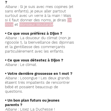
?
Albane :
Si je suis avec mes copines (et
sans enfants), je peux aller partout
surtout avec un verre à la main ! Mais
si il faut donner des noms, je dirais
Dr
Wine
et
Monsieur Moutarde
.
• Ce que vous préférez à Dijon ?
Albane :
La douceur du climat (non je
rigooole !), la bienveillance des dijonnais
et la gentillesse des commerçants
particulièrement avec les enfants.
• Ce que vous détestez à Dijon ?
Albane :
Le climat.
• Votre dernière grossesse en 1 mot ?
Albane :
Looongue ! Les deux grands
étaient très impatients de rencontrer
bébé et posaient beaucoup de
questions.
• Un bon plan futurs ou jeunes
parents ?
Albane :
Lisez La Duchesse !